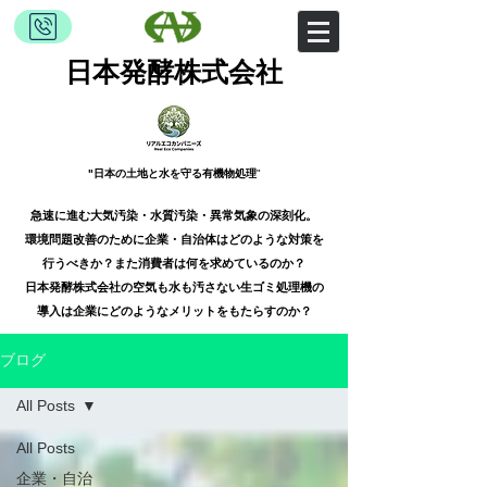
日本発酵株式会社
"日本の土地と水を守る有機物処理
​"
急速に進む大気汚染・水質汚染・異常気象の深刻化。
​環境問題改善のために企業・自治体はどのような対策を
行うべきか？また消費者は何を求めているのか？
日本発酵株式会社の空気も水も汚さない生ゴミ処理機の
導入は企業にどのようなメリットをもたらすのか？
ブログ
All Posts
All Posts
企業・自治