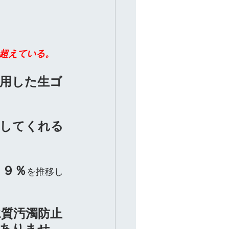
超えている。
用した生ゴ
献してくれる
９９％
を推移し
水質汚濁防止
ありませ