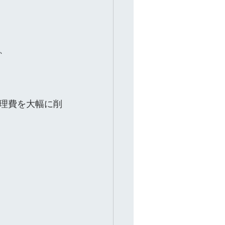
、
理費を大幅に削