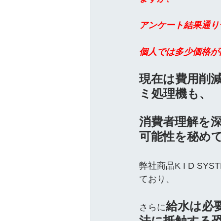
アンケート結果通り
個人では多少価格が
現在は費用削
ミ処理機も、
消費者理解を
可能性を秘め
弊社商品K I D S
ており、
給水は必
さらに
法に抵触する