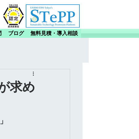
問
ブログ
無料見積・導入相談
が求め
」