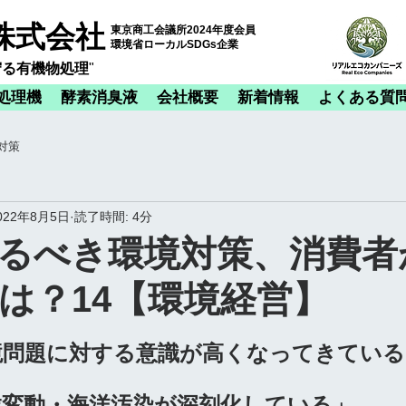
株式会社
東京商工会議所2024年度会員
​環境省ローカルSDGs企業
守る有機物処理
​"
処理機
酵素消臭液
会社概要
新着情報
よくある質
対策
022年8月5日
読了時間: 4分
るべき環境対策、消費者
は？14【環境経営】
境問題に対する意識が高くなってきている
候変動・海洋汚染が深刻化している」