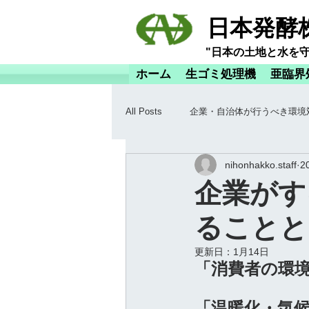
日本発酵
"日本の土地と水を
ホーム
生ゴミ処理機
亜臨界
All Posts
企業・自治体が行うべき環境
nihonhakko.staff
2
企業がす
ることと
更新日：
1月14日
「消費者の環
「温暖化・気