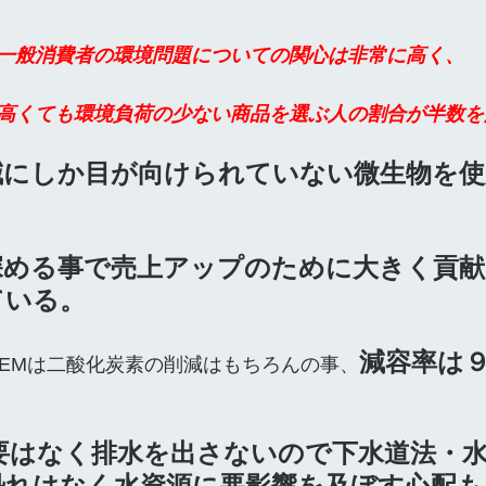
一般消費者の環境問題についての関心は非常に高く、
高くても環境負荷の少ない商品を選ぶ人の割合が半数を
減にしか目が向けられていない微生物を使
深める事で売上アップのために大きく貢
ている。
減容率は
YSTEMは二酸化炭素の削減はもちろんの事、
要はなく排水を出さないので下水道法・
恐れはなく水資源に悪影響を及ぼす心配も