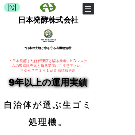
日本発酵株式会社
"日本の土地と水を守る有機物処理
​"
＊日本発酵または代理店と騙る業者、KIDシステ
ムの製造販売元と騙る業者にご注意下さい。
​＊令和７年３月１日 新着情報更新
9年以上の運用実績
9年以上の運用実績
自治体が選ぶ生ゴミ
処理機。