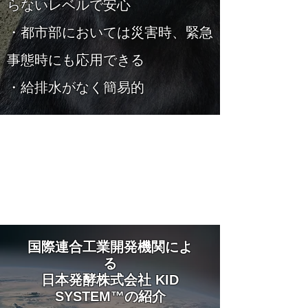
らないレベルで安心
・都市部においては災害時、緊急
事態時にも応用できる
​・給排水がなく簡易的
​国際連合工業開発機関によ
る
日本発酵株式会社 KID
SYSTEM™の紹介