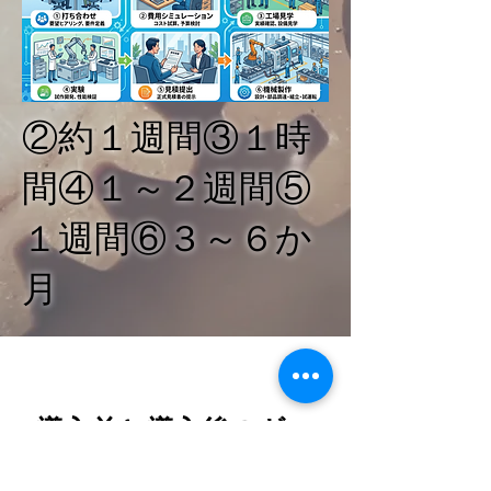
​②約１週間③１時
間④１～２週間⑤
１週間⑥３～６か
月
導入前と導入後のギャ
ップがないよう、