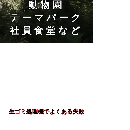
動物園
テーマパーク
​社員食堂など
生ゴミ処理機でよくある失敗
生ゴミ処理機でよくある失敗